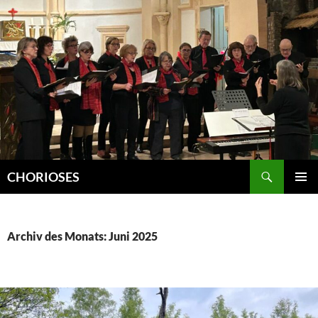
Zum
Inhalt
springen
Suchen
CHORIOSES
PRIMÄR
MENÜ
Archiv des Monats: Juni 2025